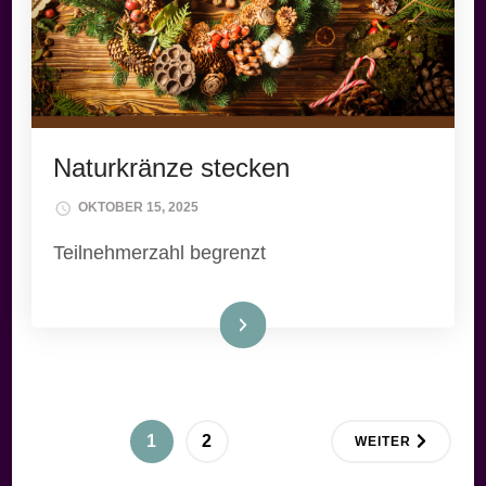
Naturkränze stecken
OKTOBER 15, 2025
Teilnehmerzahl begrenzt
Weiterlesen
Seitennummerierung
SEITE
SEITE
1
2
WEITER