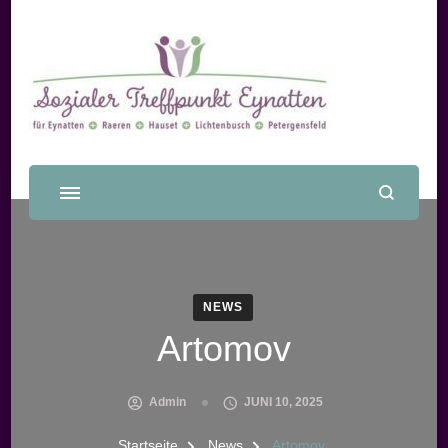
Sozialer Treffpunkt Eynatten
NEWS
Artomov
Admin
JUNI 10, 2025
Startseite
News
Artomov